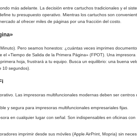
ondo más adelante. La decisión entre cartuchos tradicionales y el sis
define tu presupuesto operativo. Mientras los cartuchos son convenien
ercado al ofrecer miles de páginas por una fracción del costo.
gina»
r Minuto). Pero seamos honestos: ¿cuántas veces imprimes documento
nte el «Tiempo de Salida de la Primera Página» (FPOT). Una impresora
primera hoja, frustrará a tu equipo. Busca un equilibrio: una buena v
e 10 segundos).
Fi
orativo. Las impresoras multifuncionales modernas deben ser centros 
le y segura para impresoras multifuncionales empresariales fijas.
resora en cualquier lugar con señal. Son indispensables en oficinas co
oradores imprimir desde sus móviles (Apple AirPrint, Mopria) sin nece