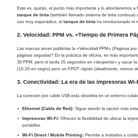
Este es, quizás, el punto más importante y lo abordaremos a f
tanque de tinta
(también llamado sistema de tinta continua) 
uso muy esporádico, el
tanque de tinta
ha revolucionado el m
2. Velocidad: PPM vs. «Tiempo de Primera Pá
Las marcas aman publicitar la «Velocidad PPM» (Páginas po
páginas seguidas? En la práctica de oficina, es más importa
30 PPM, pero si tarda 25 segundos en «despertar» y sacar la 
(15-20 en negro) pero un FPOT rápido (idealmente, menos d
3. Conectividad: La era de las impresoras Wi-
La conexión por cable USB está obsoleta en un entorno colab
Ethernet (Cable de Red):
Sigue siendo la opción más estab
Impresoras Wi-Fi:
Ofrecen la flexibilidad de ubicar la imp
portátiles.
Wi-Fi Direct / Mobile Printing:
Permite a invitados o colab