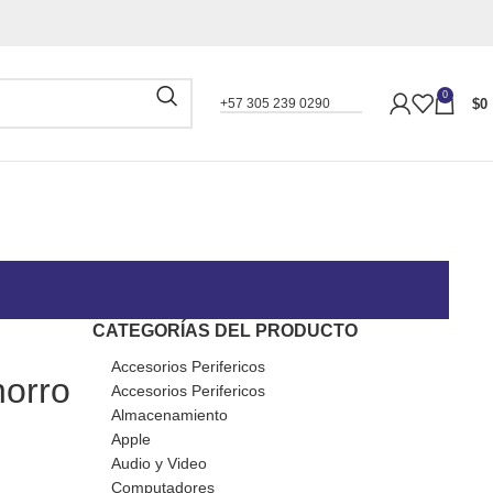
0
$
0
+57 305 239 0290
CATEGORÍAS DEL PRODUCTO
Accesorios Perifericos
horro
Accesorios Perifericos
Almacenamiento
Apple
Audio y Video
Computadores