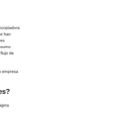
tocopiadora
ue han
res
onsumo
flujo de
tu empresa
les?
ágina