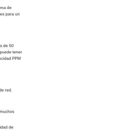
tema de
tes para un
s de 50
 puede tener
elocidad PPM
de red.
n muchos
sidad de