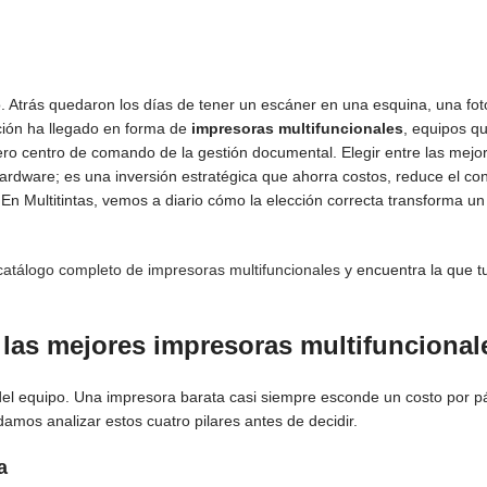
odo. Atrás quedaron los días de tener un escáner en una esquina, una fo
ción ha llegado en forma de
impresoras multifuncionales
, equipos q
dero centro de comando de la gestión documental. Elegir entre las mejo
ardware; es una inversión estratégica que ahorra costos, reduce el c
En Multitintas, vemos a diario cómo la elección correcta transforma un 
atálogo completo de impresoras multifuncionales
y encuentra la que 
a las mejores impresoras multifunciona
del equipo. Una impresora barata casi siempre esconde un costo por p
amos analizar estos cuatro pilares antes de decidir.
a