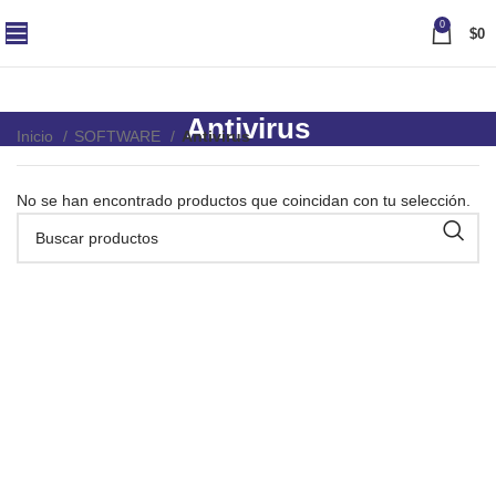
0
$
0
Antivirus
Inicio
SOFTWARE
Antivirus
No se han encontrado productos que coincidan con tu selección.