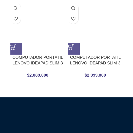
AG
COMPUTADOR PORTATIL
COMPUTADOR PORTATIL
CO
LENOVO IDEAPAD SLIM 3
LENOVO IDEAPAD SLIM 3
LE
15AHP10 RYZEN 5 8640HS,
15IRH10 CORE I5 13420H,
15
RAM 8 GB, SSD 512
RAM 16 GB, SSD 512
$
2.089.000
$
2.399.000
GB,15.3» LCD
GB,15.3» FHD