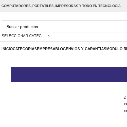
COMPUTADORES, PORTÁTILES, IMPRESORAS Y TODO EN TÉCNOLOGÍA
SELECCIONAR CATEGORÍA
INICIO
CATEGORIAS
EMPRESA
BLOG
ENVIOS Y GARANTIAS
MODULO R
¿
c
n