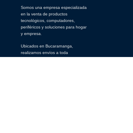
Somos una empresa especializada
en la venta de productos
tecnológicos, computadores,
periféricos y soluciones para hogar
y empresa.
Ubicados en Bucaramanga,
realizamos envíos a toda
Colombia.
Copyright © 2026 TODOS LOS DERECHOS RESERVADOS Multitintas.INK S.A.S NIT 
gerencia@multitintasink.com | Correo Clientes: ventas02@multitintasink.com