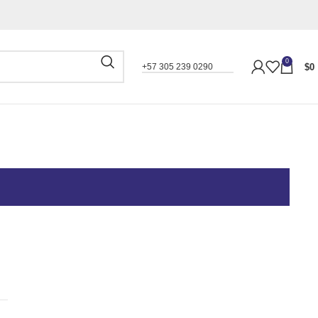
0
$
0
+57 305 239 0290