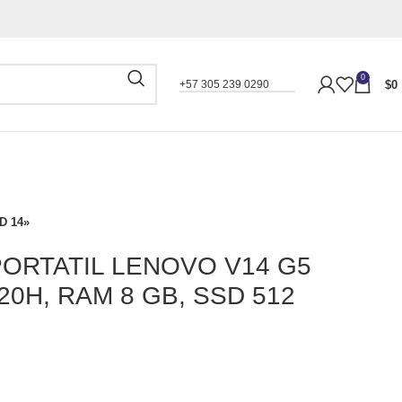
0
$
0
+57 305 239 0290
D 14»
ORTATIL LENOVO V14 G5
420H, RAM 8 GB, SSD 512