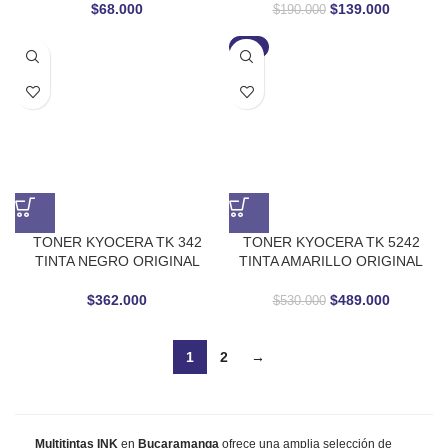
$
68.000
$
139.000
$
190.000
-8%
TONER KYOCERA TK 342
TONER KYOCERA TK 5242
TINTA NEGRO ORIGINAL
TINTA AMARILLO ORIGINAL
$
362.000
$
489.000
$
530.000
1
2
→
Multitintas INK
en
Bucaramanga
ofrece una amplia selección de