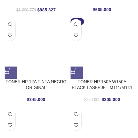
25000 páginas para Empresas
$
665.000
$
985.327
$
1.290.779
-13%
TONER HP 12A TINTA NEGRO
TONER HP 150A W150A
ORIGINAL
BLACK LASERJET M111/M141
$
345.000
$
305.000
$
350.000