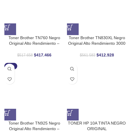
Toner Brother TN760 Negro
Toner Brother TN830XL Negro
Original Alto Rendimiento –
Original Alto Rendimiento 3000
3,000 páginas de impresión
Páginas
profesional
$
417.466
$
412.928
$
517.658
$
561.583
-24%
Toner Brother TN925 Negro
TONER HP 10A TINTA NEGRO
Original Alto Rendimiento –
ORIGINAL