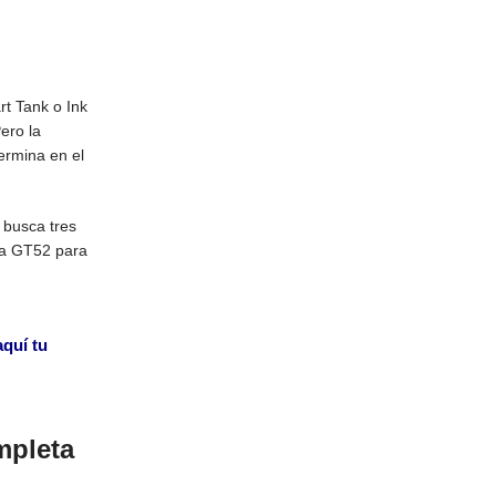
rt Tank o Ink
ero la
ermina en el
 busca tres
cia GT52 para
quí tu
mpleta