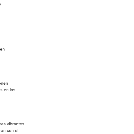
2.
 en
ienen
s» en las
ores vibrantes
ran con el