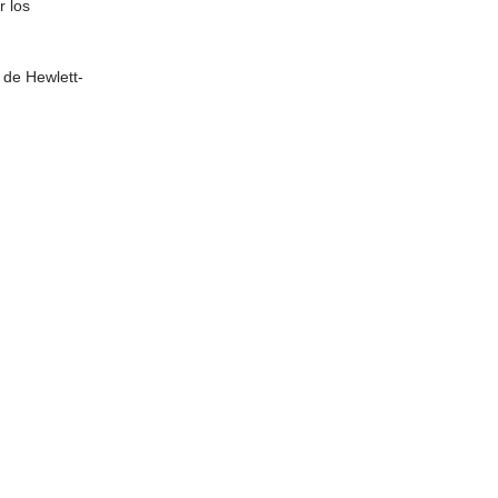
r los
 de Hewlett-