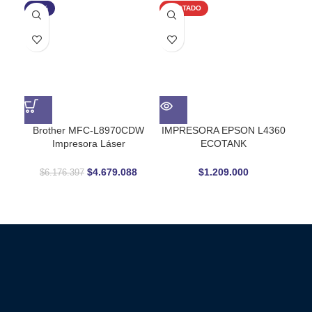
-24%
AGOTADO
Brother MFC-L8970CDW
IMPRESORA EPSON L4360
IM
Impresora Láser
ECOTANK
Multifunción Color 33 ppm
MULTIFUNCIONAL
M
Pantalla Táctil 7″ –
$
4.679.088
$
1.209.000
$
6.176.397
Productividad profesional sin
interrupciones