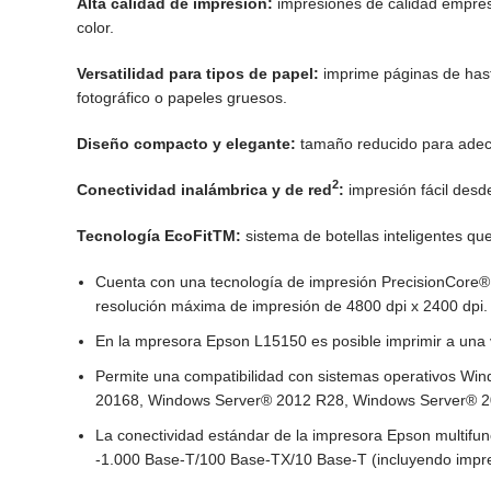
Alta calidad de impresión:
impresiones de calidad empresa
color.
Versatilidad para tipos de papel:
imprime páginas de hast
fotográfico o papeles gruesos.
Diseño compacto y elegante:
tamaño reducido para adecu
2
Conectividad inalámbrica y de red
:
impresión fácil desd
Tecnología EcoFitTM:
sistema de botellas inteligentes qu
Cuenta con una tecnología de impresión PrecisionCore® 
resolución máxima de impresión de 4800 dpi x 2400 dpi.
En la mpresora Epson L15150 es posible imprimir a una 
Permite una compatibilidad con sistemas operativos Wind
20168, Windows Server® 2012 R28, Windows Server® 20
La conectividad estándar de la impresora Epson multifu
-1.000 Base-T/100 Base-TX/10 Base-T (incluyendo impres