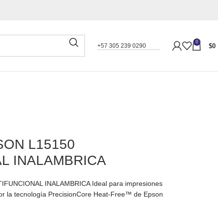
0
$
0
+57 305 239 0290
ON L15150
L INALAMBRICA
FUNCIONAL INALAMBRICA Ideal para impresiones
por la tecnología PrecisionCore Heat-Free™ de Epson