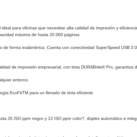
al para oficinas que necesitan alta calidad de impresión y eficiencia.
pacidad máxima de hasta 20.000 páginas.
odo de forma inalámbrica. Cuenta con conectividad SuperSpeed USB 3.0,
idad de impresión empresarial, con tinta DURABrite® Pro, garantiza det
lquier entorno.
ogía EcoFitTM para un llenado de tinta eficiente.
sta 25 ISO ppm negro y 12 ISO ppm color†, dúplex automático e integ