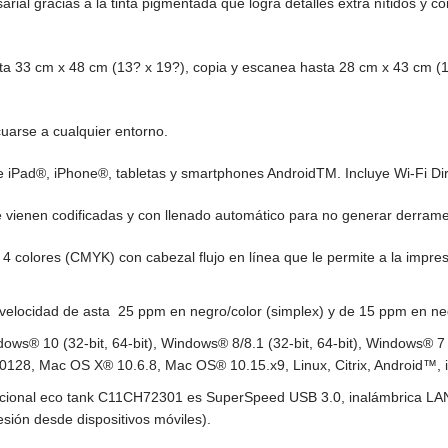
rial gracias a la tinta pigmentada que logra detalles extra nítidos y 
a 33 cm x 48 cm (13? x 19?), copia y escanea hasta 28 cm x 43 cm (11
arse a cualquier entorno.
e iPad®, iPhone®, tabletas y smartphones AndroidTM. Incluye Wi-Fi Di
e vienen codificadas y con llenado automático para no generar derram
4 colores (CMYK) con cabezal flujo en línea que le permite a la impr
velocidad de asta 25 ppm en negro/color (simplex) y de 15 ppm en neg
ows® 10 (32-bit, 64-bit), Windows® 8/8.1 (32-bit, 64-bit), Windows® 
128, Mac OS X® 10.6.8, Mac OS® 10.15.x9, Linux, Citrix, Android™,
ncional eco tank C11CH72301 es SuperSpeed USB 3.0, inalámbrica LAN 
ión desde dispositivos móviles).