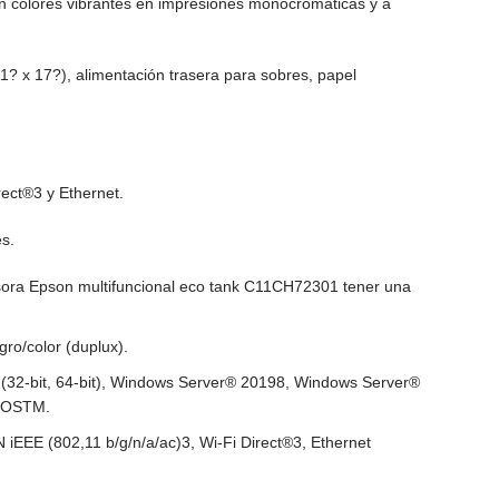
con colores vibrantes en impresiones monocromáticas y a
? x 17?), alimentación trasera para sobres, papel
rect®3 y Ethernet.
es.
esora Epson multifuncional eco tank C11CH72301 tener una
ro/color (duplux).
7 (32-bit, 64-bit), Windows Server® 20198, Windows Server®
 iOSTM.
iEEE (802,11 b/g/n/a/ac)3, Wi-Fi Direct®3, Ethernet