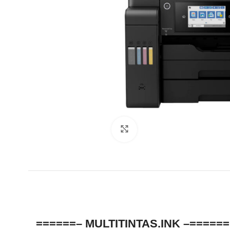
Clic para ampliar
======– MULTITINTAS.INK –======