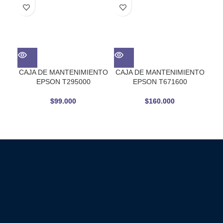
CAJA DE MANTENIMIENTO
CAJA DE MANTENIMIENTO
Esc
EPSON T295000
EPSON T671600
80
$
99.000
$
160.000