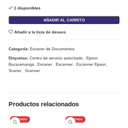
1 disponibles
AÑADIR AL CARRITO
Añadir a la lista de deseos
Categoría:
Escaner de Documentos
Etiquetas:
Centro de servicio autorizado
,
Epson
Bucaramanga
,
Escaner
,
Escanner
,
Escanner Epson
,
Scaner
,
Scanner
Productos relacionados
AGOTADO
AGOTADO
-2
AG