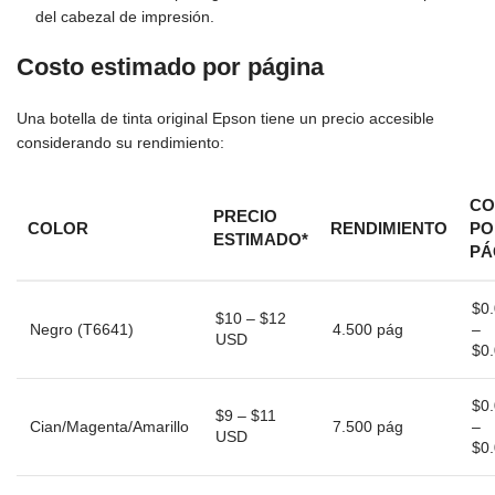
del cabezal de impresión.
Costo estimado por página
Una botella de tinta original Epson tiene un precio accesible
considerando su rendimiento:
CO
PRECIO
COLOR
RENDIMIENTO
PO
ESTIMADO*
PÁ
$0
$10 – $12
Negro (T6641)
4.500 pág
–
USD
$0
$0
$9 – $11
Cian/Magenta/Amarillo
7.500 pág
–
USD
$0