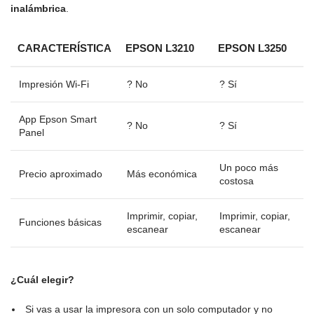
inalámbrica
.
CARACTERÍSTICA
EPSON L3210
EPSON L3250
Impresión Wi-Fi
? No
? Sí
App Epson Smart
? No
? Sí
Panel
Un poco más
Precio aproximado
Más económica
costosa
Imprimir, copiar,
Imprimir, copiar,
Funciones básicas
escanear
escanear
¿Cuál elegir?
Si vas a usar la impresora con un solo computador y no