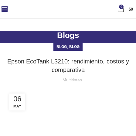
0
$
0
Blogs
,
BLOG
BLOG
Epson EcoTank L3210: rendimiento, costos y
comparativa
Multitintas
06
MAY