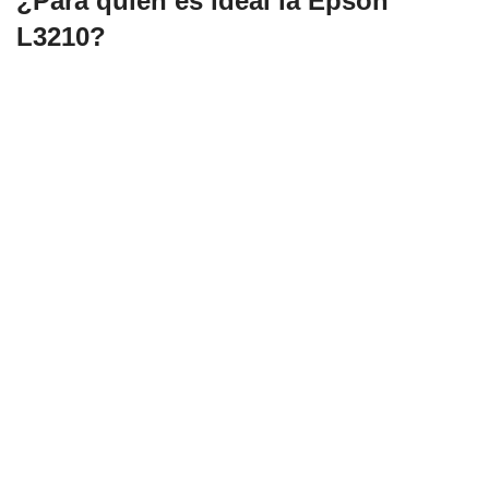
¿Para quién es ideal la Epson
L3210?