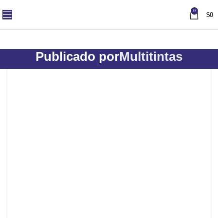
0
$
0
Publicado por
Multitintas