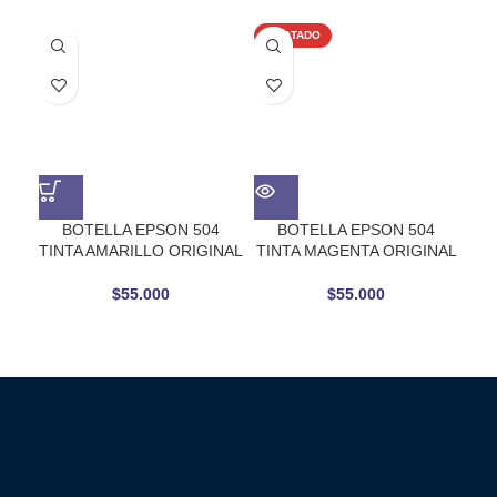
AGOTADO
-1
BOTELLA EPSON 504
BOTELLA EPSON 504
TINTA AMARILLO ORIGINAL
TINTA MAGENTA ORIGINAL
TIN
$
55.000
$
55.000