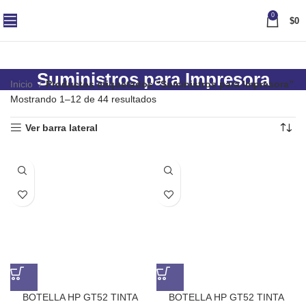
0
$
0
Suministros para Impresora
Inicio
Productos etiquetados “Suministros para Impresora”
Mostrando 1–12 de 44 resultados
Ver barra lateral
BOTELLA HP GT52 TINTA
BOTELLA HP GT52 TINTA