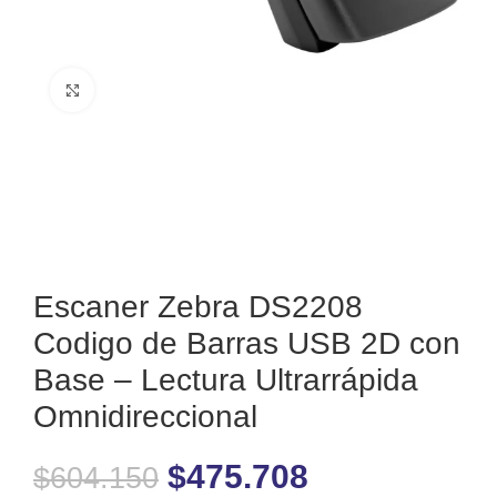
Clic para ampliar
Escaner Zebra DS2208
Codigo de Barras USB 2D con
Base – Lectura Ultrarrápida
Omnidireccional
$
475.708
$
604.150