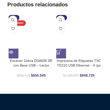
Productos relacionados
-19%
-20%
-2
AGOTADO
Escáner Zebra DS4608 SR
Impresora de Etiquetas TSC
Im
con Base USB – Lector
TE210 USB Ethernet – 6 ips
Códigos de Barras 1D/2D
Alta Velocidad
C
$
650.545
$
948.725
$
806.676
$
1.185.907