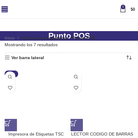
0
$
0
Punto POS
Inicio
Productos etiquetados “Punto POS”
Mostrando los 7 resultados
Ver barra lateral
-20%
Impresora de Etiquetas TSC
LECTOR CODIGO DE BARRAS