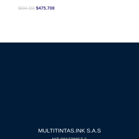
Lectura Ultrarrápida
Omnidireccional
$
475.708
$
604.150
MULTITINTAS.INK S.A.S