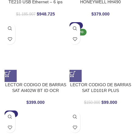
TE210 USB Ethernet – 6 ips
HONEYWELL HH490
Alta Velocidad
OMNIDIRECCIONAL
$
948.725
$
379.000
$
1.185.907
-34%
NUEVO
LECTOR CODIGO DE BARRAS
LECTOR CODIGO DE BARRAS
SAT AI402W BT ID OCR
SAT LD101R PLUS
$
399.000
$
99.000
$
150.000
-28%