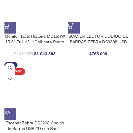
Monitor Tactil HiStone MD15HW
SCANER LECTOR CODIGO DE
15.6″ Full HD HDMI para Punto
BARRAS ZEBRA DS9308 USB
de Venta
OMNIDIRECCIONAL IMAGER
$
1.043.393
$
765.000
$
1.439.883
-21%
AGOTADO
Escaner Zebra DS2208 Codigo
de Barras USB 2D con Base –