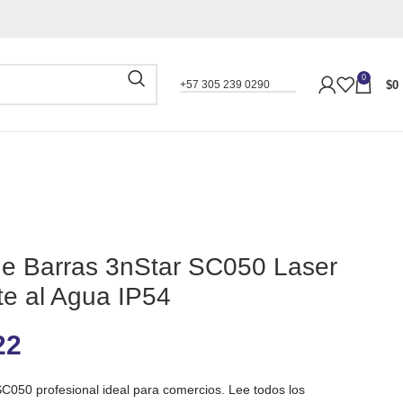
0
$
0
+57 305 239 0290
e Barras 3nStar SC050 Laser
e al Agua IP54
22
C050 profesional ideal para comercios. Lee todos los