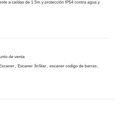
ente a caídas de 1.5m y protección IP54 contra agua y
nto de venta
Escaner
,
Escaner 3nStar
,
escaner codigo de barras
,