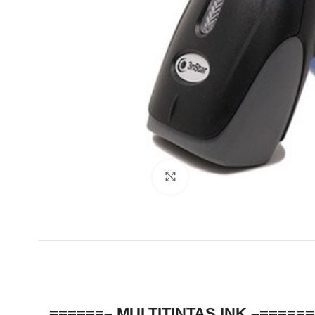
Clic para ampliar
======– MULTITINTAS.INK –======