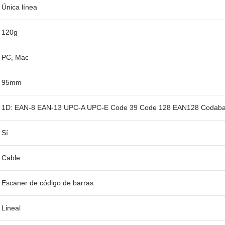
Única línea
120g
PC, Mac
95mm
1D: EAN-8 EAN-13 UPC-A UPC-E Code 39 Code 128 EAN128 Codabar Ind
Sí
Cable
Escaner de código de barras
Lineal