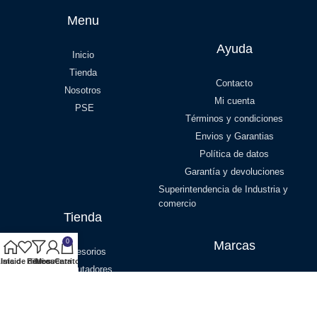
Menu
Ayuda
Inicio
Tienda
Contacto
Nosotros
Mi cuenta
PSE
Términos y condiciones
Envios y Garantias
Política de datos
Garantía y devoluciones
Superintendencia de Industria y
comercio
Tienda
0
Marcas
Accesorios
ista de deseos
Inicio
Filtros
Mi cuenta
Carrito
Computadores
Epson
Impresoras
ASUS
Suministros
Hewlett Packard