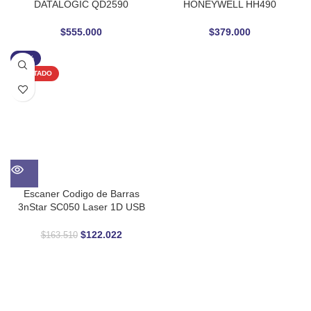
DATALOGIC QD2590
HONEYWELL HH490
OMNIDIRECCIONAL
OMNIDIRECCIONAL
$
555.000
$
379.000
-25%
AGOTADO
Escaner Codigo de Barras
3nStar SC050 Laser 1D USB
Resistente al Agua IP54
$
122.022
$
163.510