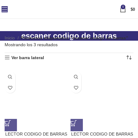
0
$
0
escaner codigo de barras
Inicio
Productos etiquetados “escaner codigo de barras”
Mostrando los 3 resultados
Ver barra lateral
LECTOR CODIGO DE BARRAS
LECTOR CODIGO DE BARRAS