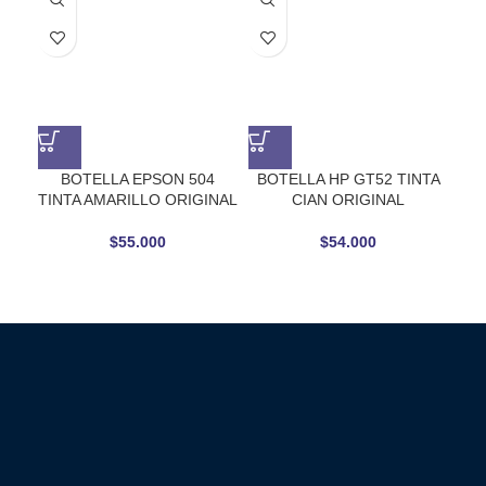
BOTELLA EPSON 504
BOTELLA HP GT52 TINTA
BO
TINTA AMARILLO ORIGINAL
CIAN ORIGINAL
$
55.000
$
54.000