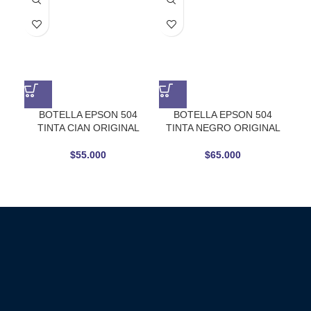
BOTELLA EPSON 504
BOTELLA EPSON 504
TINTA CIAN ORIGINAL
TINTA NEGRO ORIGINAL
TIN
$
55.000
$
65.000