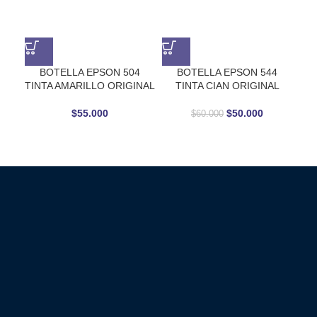
BOTELLA EPSON 504
BOTELLA EPSON 544
B
TINTA AMARILLO ORIGINAL
TINTA CIAN ORIGINAL
66
$
55.000
$
50.000
$
60.000