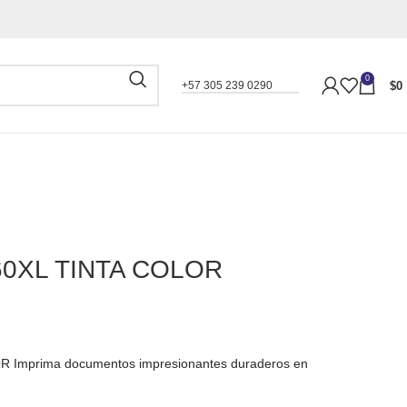
0
$
0
+57 305 239 0290
0XL TINTA COLOR
Imprima documentos impresionantes duraderos en