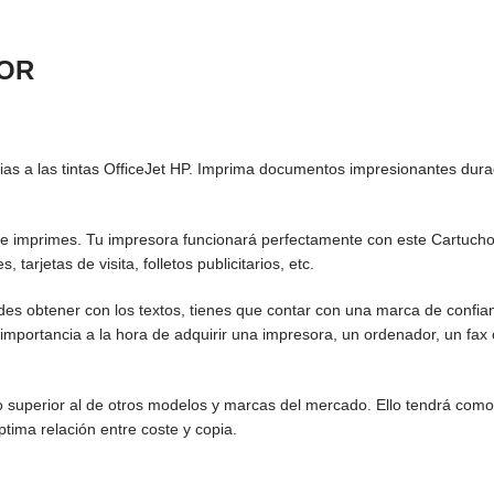
LOR
cias a las tintas OfficeJet HP. Imprima documentos impresionantes dur
ue imprimes. Tu impresora funcionará perfectamente con este Cartucho 
tarjetas de visita, folletos publicitarios, etc.
edes obtener con los textos, tienes que contar con una marca de confia
portancia a la hora de adquirir una impresora, un ordenador, un fax
to superior al de otros modelos y marcas del mercado. Ello tendrá co
ptima relación entre coste y copia.