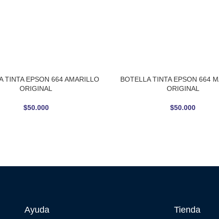
A TINTA EPSON 664 AMARILLO
BOTELLA TINTA EPSON 664 
AL CARRITO
AÑADIR AL CARRITO
ORIGINAL
ORIGINAL
$
50.000
$
50.000
Ayuda
Tienda