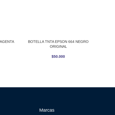
MAGENTA
BOTELLA TNTA EPSON 664 NEGRO
CART
AÑADIR AL CARRITO
LEER M
ORIGINAL
$
50.000
Marcas