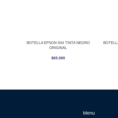
BOTELLA EPSON 504 TINTA NEGRO
BOTELL
AÑADIR AL CARRITO
AÑADIR 
ORIGINAL
$
65.000
Menu