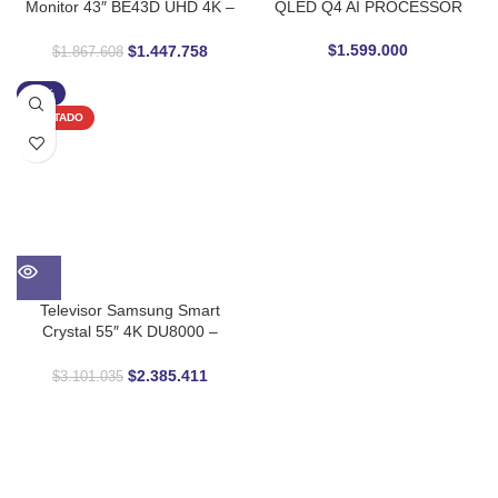
Monitor 43″ BE43D UHD 4K –
QLED Q4 AI PROCESSOR
Pantalla Profesional para
Negocios
$
1.599.000
$
1.447.758
$
1.867.608
-23%
AGOTADO
Televisor Samsung Smart
Crystal 55″ 4K DU8000 –
Diseño Ultra Slim con
Procesador Crystal 4K
$
2.385.411
$
3.101.035