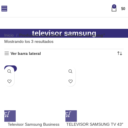
0
$
0
televisor samsung
Inicio
Productos etiquetados “televisor samsung”
Mostrando los 3 resultados
Ver barra lateral
-22%
Televisor Samsung Business
TELEVISOR SAMSUNG TV 43″