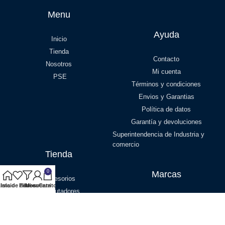
Menu
Ayuda
Inicio
Tienda
Contacto
Nosotros
Mi cuenta
PSE
Términos y condiciones
Envios y Garantias
Política de datos
Garantía y devoluciones
Superintendencia de Industria y
comercio
Tienda
0
Marcas
Accesorios
ista de deseos
Inicio
Filtros
Mi cuenta
Carrito
Computadores
Epson
Impresoras
ASUS
Suministros
Hewlett Packard