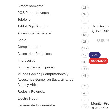
Almacenamiento
18
POS Punto de venta
37
Telefono
1
Monitor In
Tablet Digitalizadora
AÑADIR AL 
2
QB50C 50″
Accesorios Perifericos
58
Profesional
Apple
$
3.584.
28
Computadores
122
Accesorios Perifericos
-25%
17
Impresoras
AGOTADO
35
Suministros de Impresión
167
Mundo Gamer | Computadores y
48
Accesorios Gamer en Bucaramanga
Audio y Video
71
Redes y Potencia
49
Electro Hogar
9
Monitor Pr
LEER MÁS
Escaner de Documentos
10
QB43C 43″ 