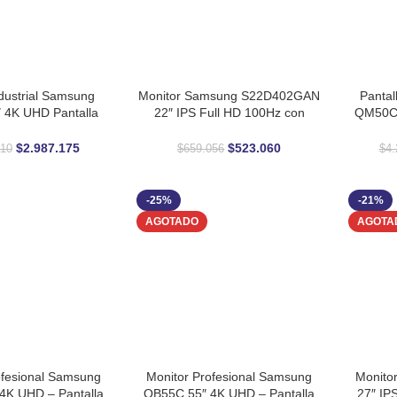
dustrial Samsung
Monitor Samsung S22D402GAN
Panta
CARRITO
AÑADIR AL CARRITO
AÑADIR 
 4K UHD Pantalla
22″ IPS Full HD 100Hz con
QM50C 
 Ultradelgada 16/7
Altura Ajustable y Protección
Idea
Visual
$
2.987.175
$
523.060
610
$
659.056
$
4.
-25%
-21%
AGOTADO
AGOTA
ofesional Samsung
Monitor Profesional Samsung
Monito
LEER MÁS
LEER M
4K UHD – Pantalla
QB55C 55″ 4K UHD – Pantalla
27″ IP