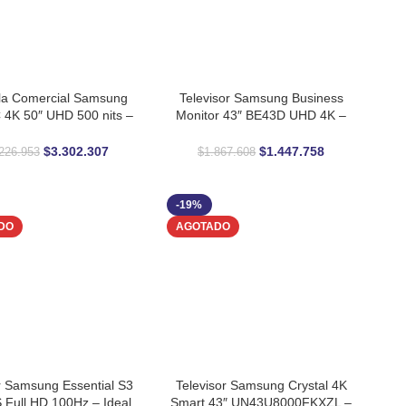
lla Comercial Samsung
Televisor Samsung Business
AL CARRITO
AÑADIR AL CARRITO
4K 50″ UHD 500 nits –
Monitor 43″ BE43D UHD 4K –
l para Negocios 24/7
Pantalla Profesional para
Negocios
$
3.302.307
$
1.447.758
226.953
$
1.867.608
-19%
DO
AGOTADO
r Samsung Essential S3
Televisor Samsung Crystal 4K
ÁS
LEER MÁS
S Full HD 100Hz – Ideal
Smart 43″ UN43U8000FKXZL –