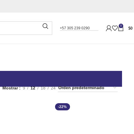
0
$
0
+57 305 239 0290
Mostrar
9
12
18
24
-22%