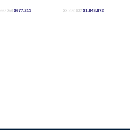
rabajo y gaming casual
Experiencia Cine en Casa
$
677.211
$
1.848.872
860.058
$
2.292.602