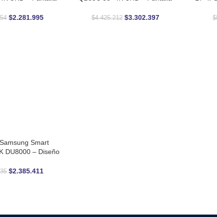
nage Ultra Delgada
Comercial Ultrafina 350 nits
para t
$
2.281.995
$
3.302.397
054
$
4.425.212
$
r Samsung Smart
4K DU8000 – Diseño
m con Procesador
rystal 4K
$
2.385.411
035