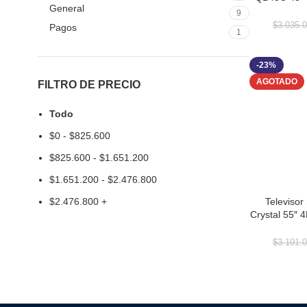
General
Digital Sig
9
$
3.035.
Pagos
1
-23%
AGOTADO
FILTRO DE PRECIO
Todo
$
0
-
$
825.600
$
825.600
-
$
1.651.200
$
1.651.200
-
$
2.476.800
Televiso
$
2.476.800
+
LEER MÁS
Crystal 55″ 
Ultra Sli
C
$
3.101.