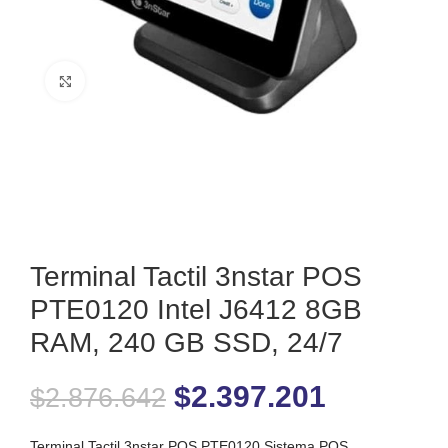
Clic para ampliar
Terminal Tactil 3nstar POS
PTE0120 Intel J6412 8GB
RAM, 240 GB SSD, 24/7
$
2.397.201
$
2.876.642
Terminal Tactil 3nstar POS PTE0120 Sistema POS