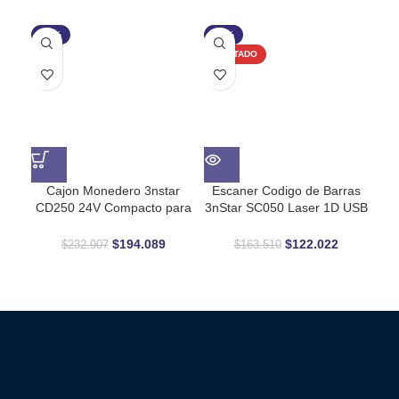
-17%
-25%
-1
AGOTADO
Cajon Monedero 3nstar
Escaner Codigo de Barras
Es
CD250 24V Compacto para
3nStar SC050 Laser 1D USB
Puntos de Venta
Resistente al Agua IP54
Om
$
194.089
$
122.022
$
232.907
$
163.510