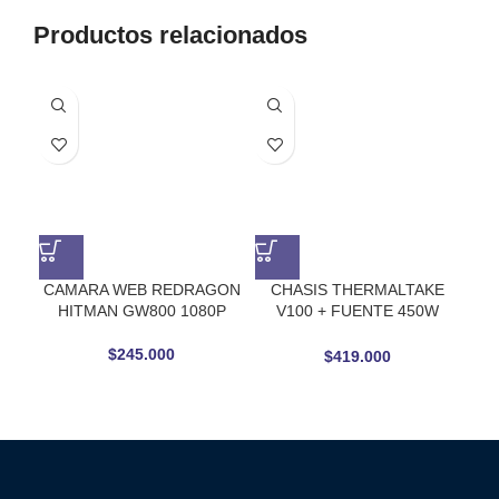
Productos relacionados
-2
AG
CAMARA WEB REDRAGON
CHASIS THERMALTAKE
Co
HITMAN GW800 1080P
V100 + FUENTE 450W
T
VENTANA ACRILICO
Ryz
5
$
245.000
$
419.000