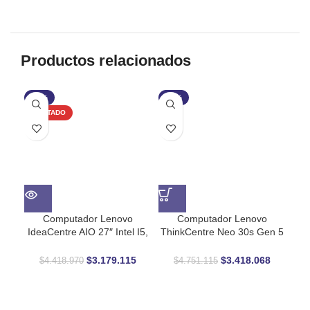
Productos relacionados
-28%
-28%
-2
AGOTADO
AG
Computador Lenovo
Computador Lenovo
Co
IdeaCentre AIO 27″ Intel I5,
ThinkCentre Neo 30s Gen 5
Exp
16 GB RAM, 512 GB SSD –
Intel Core i5 16GB RAM
i5
Tu Centro Digital
512GB SSD
Ul
$
3.179.115
$
3.418.068
$
4.418.970
$
4.751.115