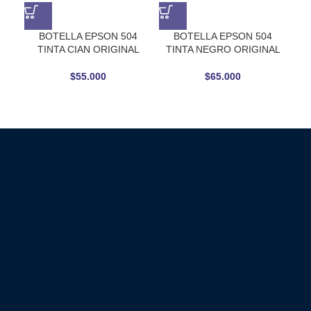
BOTELLA EPSON 504
BOTELLA EPSON 504
TINTA CIAN ORIGINAL
TINTA NEGRO ORIGINAL
TIN
$
55.000
$
65.000