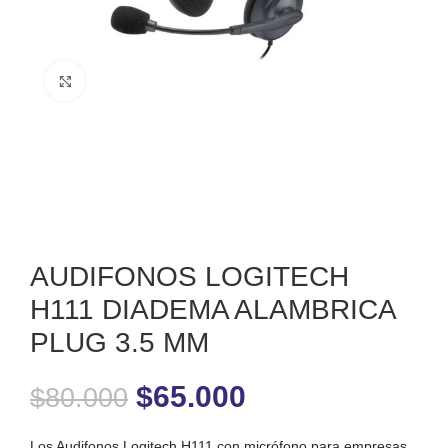
Clic para ampliar
AUDIFONOS LOGITECH
H111 DIADEMA ALAMBRICA
PLUG 3.5 MM
$
65.000
$
80.000
Los Audifonos Logitech H111 con micrófono para empresas