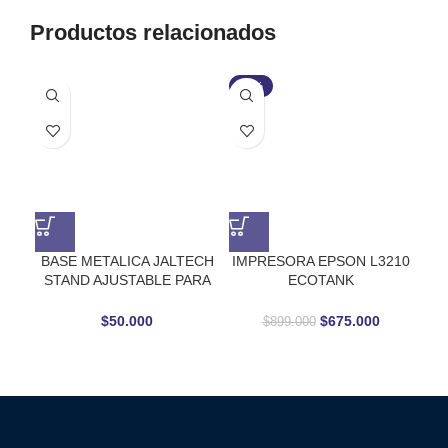
Productos relacionados
-25%
AG
BASE METALICA JALTECH
IMPRESORA EPSON L3210
LE
STAND AJUSTABLE PARA
ECOTANK
PORTATIL
MULTIFUNCIONAL
$
50.000
$
675.000
$
899.000