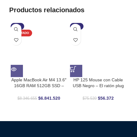
Productos relacionados
-18%
-25%
AG
AGOTADO
Apple MacBook Air M4 13.6″
HP 125 Mouse con Cable
M
16GB RAM 512GB SSD –
USB Negro – El ratón plug
Diseño Ultradelgado y
and play que simplifica tu día
Potencia Inteligente
$
6.841.520
$
56.372
$
8.346.655
$
75.539