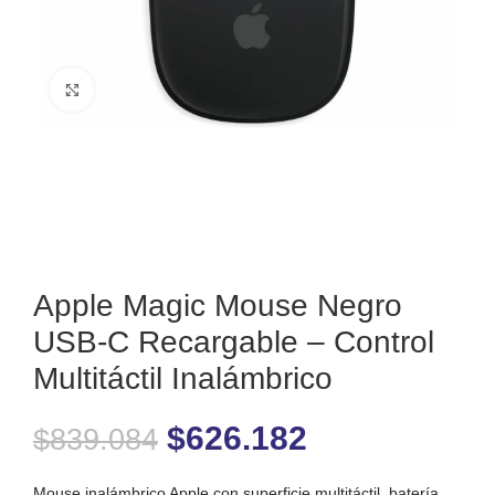
Clic para ampliar
Apple Magic Mouse Negro
USB-C Recargable – Control
Multitáctil Inalámbrico
$
626.182
$
839.084
Mouse inalámbrico Apple con superficie multitáctil, batería